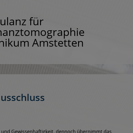
lanz für
anz​tomographie
inikum Amstetten
usschluss
alt und Gewissenhaftigkeit, dennoch übernimmt das