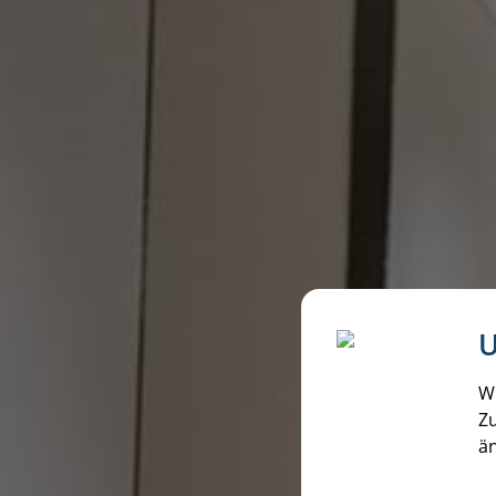
U
Wi
Zu
ä