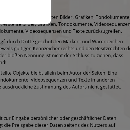
heberrechte der verwendeten Bilder, Grafiken, Tondokumente
t erstellte Bilder, Grafiken, Tondokumente, Videosequenze
ondokumente, Videosequenzen und Texte zurückzugreifen.
ggf. durch Dritte geschützten Marken- und Warenzeichen
weils gültigen Kennzeichenrechts und den Besitzrechten d
der bloßen Nennung ist nicht der Schluss zu ziehen, dass
nd!
tellte Objekte bleibt allein beim Autor der Seiten. Eine
 Tondokumente, Videosequenzen und Texte in anderen
e ausdrückliche Zustimmung des Autors nicht gestattet.
t zur Eingabe persönlicher oder geschäftlicher Daten
gt die Preisgabe dieser Daten seitens des Nutzers auf