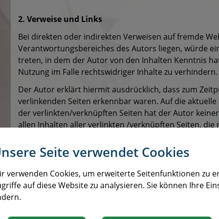
2. Verweise und Links
Bei direkten oder indirekten Verweisen auf fremde Web
Verantwortungsbereiches des Autors liegen, würde eine
treten, in dem der Autor von den Inhalten Kenntnis h
Nutzung im Falle rechtswidriger Inhalte zu verhindern.
Der Autor erklärt hiermit ausdrücklich, dass zum Zeitp
verlinkenden Seiten erkennbar waren. Auf die aktuelle
der verlinkten/verknüpften Seiten hat der Autor keinerl
allen Inhalten aller verlinkten /verknüpften Seiten, di
für alle innerhalb des eigenen Internetangebotes ges
eingerichteten Gästebüchern, Diskussionsforen, Linkv
nsere Seite verwendet Cookies
Datenbanken, auf deren Inhalt externe Schreibzugriffe 
Inhalte und insbesondere für Schäden, die aus der N
r verwenden Cookies, um erweiterte Seitenfunktionen zu e
Informationen entstehen, haftet allein der Anbieter de
griffe auf diese Website zu analysieren. Sie können Ihre Ein
Links auf die jeweilige Veröffentlichung lediglich verwei
ndern.