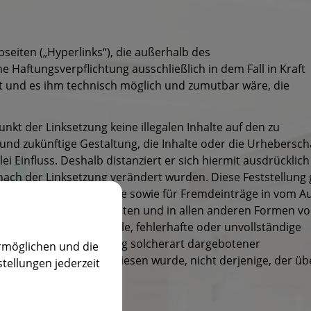
seiten („Hyperlinks“), die außerhalb des
 Haftungsverpflichtung ausschließlich in dem Fall in Kraft
at und es ihm technisch möglich und zumutbar wäre, die
unkt der Linksetzung keine illegalen Inhalte auf den zu
 und zukünftige Gestaltung, die Inhalte oder die Urhebersch
ei Einfluss. Deshalb distanziert er sich hiermit ausdrücklic
e nach der Linksetzung verändert wurden. Diese Feststellung g
etzten Links und Verweise sowie für Fremdeinträge in vom A
erzeichnissen, Mailinglisten und in allen anderen Formen v
möglich sind. Für illegale, fehlerhafte oder unvollständige
utzung oder Nichtnutzung solcherart dargebotener
rmöglichen und die
r Seite, auf welche verwiesen wurde, nicht derjenige, der üb
stellungen jederzeit
st.